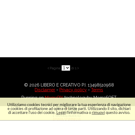
Pagina
di 1


© 2026 LIBERO E CREATIVO P.I. 13498510968
Disclaimer
-
Privacy policy
-
Terms
Running on
MomaPIX
technologyby MomaSOFT
Utilizziamo cookies tecnici per migliorare la tua esperienza di navigazione
IMMA
e cookies di profilazione ad opera di terze parti. Utilizzando il sito, dichiari
di accettare l'uso dei cookie.
Leggi
l'informativa o
rimuovi
questo avviso.
HOME
ARCHIVIO