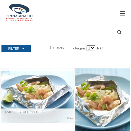
IMMA


2 Images
Pagina
di 1
FILTER


Categorie
Select all
|
none
Antipasti
Bevande
Dessert
GAMBERI BEVERLY HILLS
Finger food
#21
In forma
Infornati
Menù