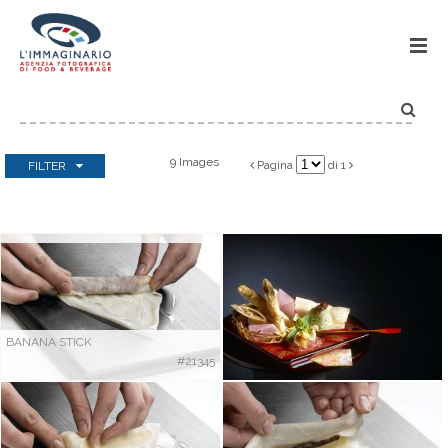
IMMA


9 Images
Pagina
di 1
FILTER


Categorie
Select all
|
none
Antipasti
BANANA STICK
Bevande
#21345
Dessert
Finger food
In forma
Infornati
Menù