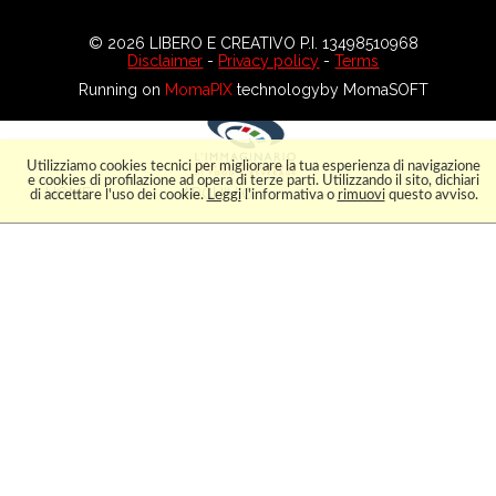
© 2026 LIBERO E CREATIVO P.I. 13498510968
Disclaimer
-
Privacy policy
-
Terms
Running on
MomaPIX
technologyby MomaSOFT
IMMA
Utilizziamo cookies tecnici per migliorare la tua esperienza di navigazione
e cookies di profilazione ad opera di terze parti. Utilizzando il sito, dichiari
HOME
ARCHIVIO
di accettare l'uso dei cookie.
Leggi
l'informativa o
rimuovi
questo avviso.
L’IMMAGINARIO
COLLABORA
LOGIN

9 Images
Pagina
di 1

