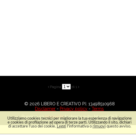
Tabella servizi
Licenza
Right-managed
Royalty-free
resetta
tutti
i
filtri
LETTERATURA
SPECIFICA
Pagina
di 1


RICERCA AD
HOC
FOTODIFOOD
© 2026 LIBERO E CREATIVO P.I. 13498510968
Disclaimer
-
Privacy policy
-
Terms
MARCIALIS
GROUP
Running on
MomaPIX
technologyby MomaSOFT
Utilizziamo cookies tecnici per migliorare la tua esperienza di navigazione
e cookies di profilazione ad opera di terze parti. Utilizzando il sito, dichiari
di accettare l'uso dei cookie.
Leggi
l'informativa o
rimuovi
questo avviso.