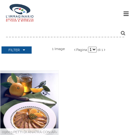
IMMA


1 Image
Pagina
di 1
FILTER


Categorie
Select all
|
none
Antipasti
Bevande
Dessert
Finger food
In forma
Infornati
09603 PETTI DI ANATRA CON ARANCIA E MIELE INGREDIENTI PER 4 PERSONE 2 petti di anat
Menù